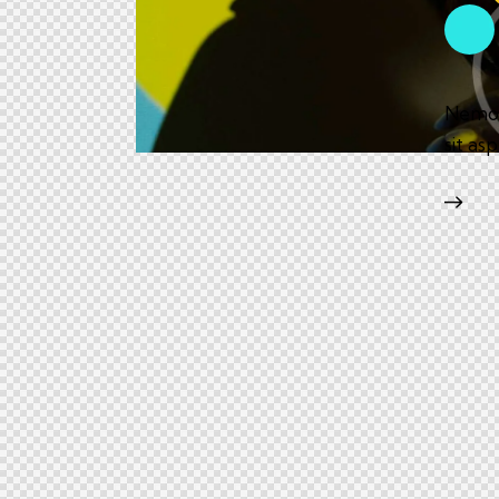
Nemo e
sit as