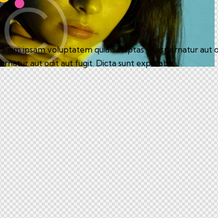
nim ipsam voluptatem quia voluptas sit aspernatur aut odi
pernatur aut odit aut fugit. Dicta sunt explicabo.