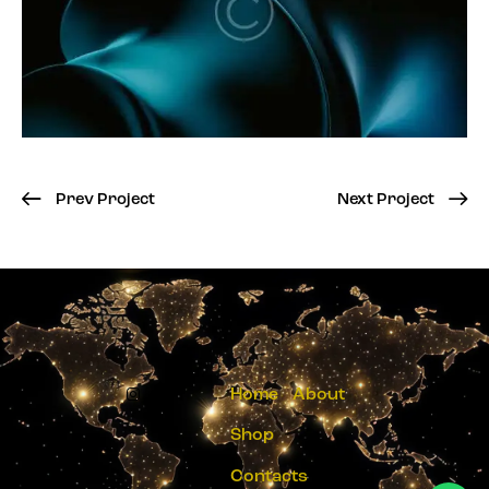
Prev Project
Next Project
Home
About
Shop
Contacts