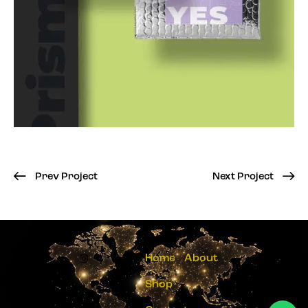
Prev Project
Next Project
Home
About
Shop